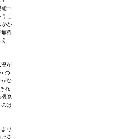
して
機能一
いうこ
秒かか
が無料
らえ
状況が
ceの
うがな
てそれ
の機能
うのは
トより
向ける