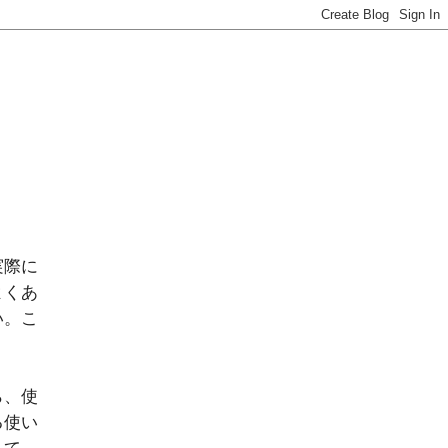
実際に
よくあ
い。こ
ら、使
る使い