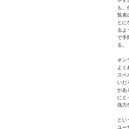
やす
も、
覧表
とに
るよ
で手
る。
オン
よく
スペ
いだ
があ
にと
強力
とい
ユー