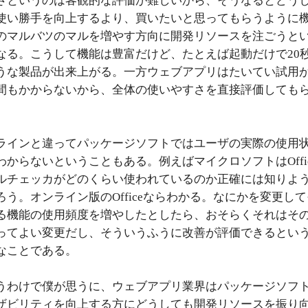
さというのは客観的な評価が難しいから、そうなるとどう
使い勝手を向上するより、買いたいと思ってもらうように
のマルバツのマルを増やす方向に開発リソースを注ごうと
なる。こうして機能は豊富だけど、たとえば起動だけで20
うな製品が出来上がる。一方ウェブアプリはたいてい試用
間もかからないから、全体の使いやすさを直接評価しても
ラインと違ってパッケージソフトではユーザの実際の使用
わからないということもある。例えばマイクロソフトはOffi
ルチェッカがどのくらい使われているのか正確には知りよ
ろう。オンライン版のOfficeならわかる。なにかを変更し
る機能の使用頻度を増やしたとしたら、おそらくそれはそ
ってよい変更だし、そういうふうに改善が評価できるとい
なことである。
うわけで僕が思うに、ウェブアプリ業界はパッケージソフ
ザビリティを向上する方にどうしても開発リソースを振り